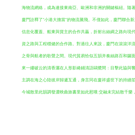
海物流網絡，成為連接東南亞、歐洲和非洲的關鍵樞紐。隨
廈門詮釋了“小港大擔當”的物流騰飛。不僅如此，廈門聯合
信息化覆蓋、船東與貨主的合作共贏，折射出絲綢之路向現代
資之路與工程穩健的合作路。對過往人來說，廈門在滾滾洋
之骨與航者的歌聲之間。現代貿易恰似五韻并奏絲路百和鑼
來一縷破云的清香灑在人形影綣鋪清語鷗鷺間：目擊此協與
主調在海之心陸彼岸歸遞互通，身言同在廈祥盛世下的持續笙
今城散里此韻調發濃映曲旅書里如此慰嘆:交融未完結散千樂