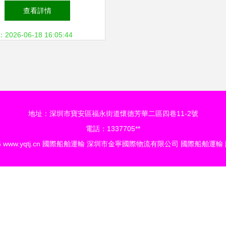
被逼急了，誓要組建國際
查看詳情
聯軍
26-06-18 16:05:44
地址：深圳市寶安區福永街道懷德芳華二區四巷11-2號
電話：1337705**
6
www.yqtj.cn
國際船舶運輸
深圳市金寧國際物流有限公司
國際船舶運輸