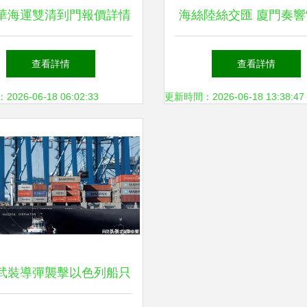
華海運雙清到門報價詳情
海絲陸絲交匯 廈門奏響
廠家與代理合作指南
一路”協奏曲——國際
查看詳情
查看詳情
輸篇
26-06-18 06:02:33
更新時間：2026-06-18 13:38:47
武裝導彈襲擊以色列船只