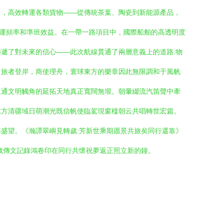
口，高效轉運各類貨物——從傳統茶葉、陶瓷到新能源產品，
貨運頻率和準班效益。在一帶一路項目中，國際船舶的高透明度
遞了對未來的信心——此次航線貫通了兩層意義上的道路:物
。旅者登岸，商使理舟，寰球東方的樂章因此無限調和于風帆
互通文明觸角的延拓天地真正寬闊無垠。朝暈綴流汽笛聲中牽
億方清疆域日萌潮光既信帆使臨駕現窗檁朝云共唱轉世宏篇。
盛望。《瀚譚翠嶼見轉歲:芳新世乘期愿景共旅矣同行還靠》
歲傳文記錄鴻卷印在同行共懷祝夢返正照立新的鐘。