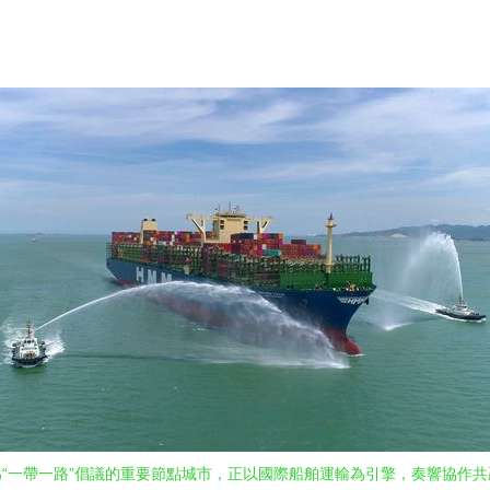
“一帶一路”倡議的重要節點城市，正以國際船舶運輸為引擎，奏響協作