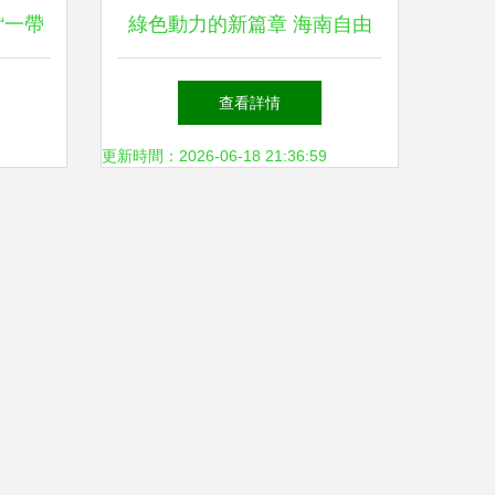
“一帶
綠色動力的新篇章 海南自由
船舶運
貿易港內外貿同船運輸業務船
查看詳情
型汽油與汽柴油成分組成系統
更新時間：2026-06-18 21:36:59
的整合評價法及其社會利益的
影響鏈全面深入報道——關于
A港B博集裝箱碼頭完航首船
雙燃料生物動力散貨船首次加
注免稅替代標準體系復合燃氣