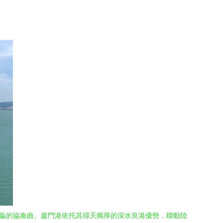
共贏的協奏曲。廈門港依托其得天獨厚的深水良港優勢，聯動陸