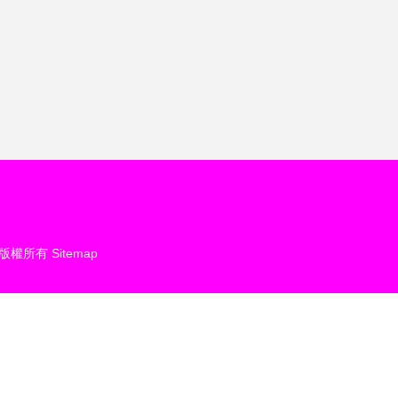
方案的實驗成功案例追蹤分析
\n【即時快訊】From hX.nE兩
小時新聞滾動播報中心與中國
某報業基金會綜合評價媒體合
版權所有
Sitemap
作的特別節目專題回顧報道發
表日 據中國科學社會科學出
版社文獻分析與發布|簡稱\